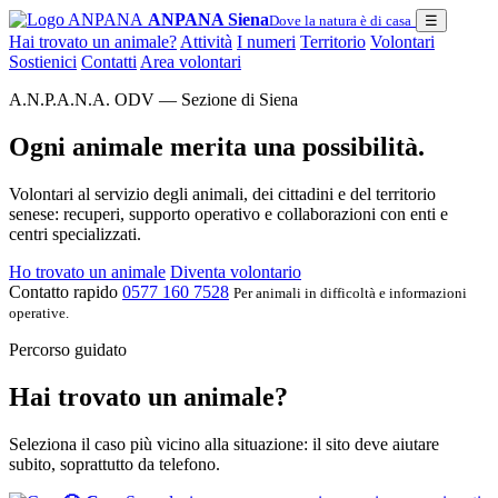
ANPANA Siena
Dove la natura è di casa
☰
Hai trovato un animale?
Attività
I numeri
Territorio
Volontari
Sostienici
Contatti
Area volontari
A.N.P.A.N.A. ODV — Sezione di Siena
Ogni animale merita una possibilità.
Volontari al servizio degli animali, dei cittadini e del territorio
senese: recuperi, supporto operativo e collaborazioni con enti e
centri specializzati.
Ho trovato un animale
Diventa volontario
Contatto rapido
0577 160 7528
Per animali in difficoltà e informazioni
operative.
Percorso guidato
Hai trovato un animale?
Seleziona il caso più vicino alla situazione: il sito deve aiutare
subito, soprattutto da telefono.