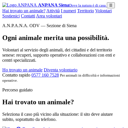
ANPANA Siena
Dove la natura è di casa
☰
Hai trovato un animale?
Attività
I numeri
Territorio
Volontari
Sostienici
Contatti
Area volontari
A.N.P.A.N.A. ODV — Sezione di Siena
Ogni animale merita una possibilità.
Volontari al servizio degli animali, dei cittadini e del territorio
senese: recuperi, supporto operativo e collaborazioni con enti e
centri specializzati.
Ho trovato un animale
Diventa volontario
Contatto rapido
0577 160 7528
Per animali in difficoltà e informazioni
operative.
Percorso guidato
Hai trovato un animale?
Seleziona il caso più vicino alla situazione: il sito deve aiutare
subito, soprattutto da telefono.