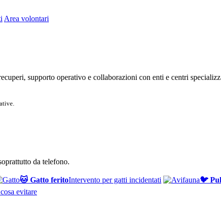
i
Area volontari
: recuperi, supporto operativo e collaborazioni con enti e centri specializz
ative.
 soprattutto da telefono.
🐱 Gatto ferito
Intervento per gatti incidentati
🐦 Pul
 cosa evitare