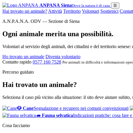
ANPANA Siena
Dove la natura è di casa
☰
Hai trovato un animale?
Attività
Territorio
Volontari
Sostienici
Contatt
A.N.P.A.N.A. ODV — Sezione di Siena
Ogni animale merita una possibilità.
Volontari al servizio degli animali, dei cittadini e del territorio senese
Ho trovato un animale
Diventa volontario
Contatto rapido
0577 160 7528
Per animali in difficoltà e informazioni oper
Percorso guidato
Hai trovato un animale?
Seleziona il caso più vicino alla situazione: il sito deve aiutare subito,
🐶 Cane
Segnalazione e recupero nei comuni convenzionati
🦔 Fauna selvatica
Indicazioni pratiche: cosa fare e
Cosa facciamo