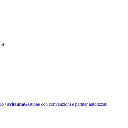
ati.
lo / avifauna
Gestione con convenzioni e partner autorizzati