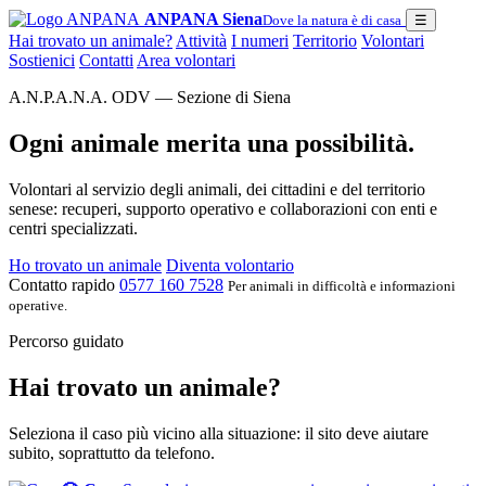
ANPANA Siena
Dove la natura è di casa
☰
Hai trovato un animale?
Attività
I numeri
Territorio
Volontari
Sostienici
Contatti
Area volontari
A.N.P.A.N.A. ODV — Sezione di Siena
Ogni animale merita una possibilità.
Volontari al servizio degli animali, dei cittadini e del territorio
senese: recuperi, supporto operativo e collaborazioni con enti e
centri specializzati.
Ho trovato un animale
Diventa volontario
Contatto rapido
0577 160 7528
Per animali in difficoltà e informazioni
operative.
Percorso guidato
Hai trovato un animale?
Seleziona il caso più vicino alla situazione: il sito deve aiutare
subito, soprattutto da telefono.