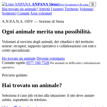
ANPANA Siena
Dove la natura è di casa
☰
Hai trovato un animale?
Attività
I numeri
Territorio
Volontari
Sostienici
Contatti
Area volontari
A.N.P.A.N.A. ODV — Sezione di Siena
Ogni animale merita una possibilità.
Volontari al servizio degli animali, dei cittadini e del territorio
senese: recuperi, supporto operativo e collaborazioni con enti e
centri specializzati.
Ho trovato un animale
Diventa volontario
Contatto rapido
0577 160 7528
Per animali in difficoltà e informazioni
operative.
Percorso guidato
Hai trovato un animale?
Seleziona il caso più vicino alla situazione: il sito deve aiutare
subito, soprattutto da telefono.